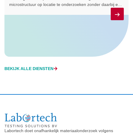
microstructuur op locatie te onderzoeken zonder daarbij een
monster te nemen van het te onderzoeken object. Een
initiële beoordeling kan dan direct op locatie worden
uitgevoerd. On-site OES/XRF analyse wordt ingezet op
locatie om de chemische samenstelling te bepalen. On-site
ultrasoon en magnetische inductie methode worden ingezet
om op locatie het ferriet gehalte en de wanddikte / coating
dikte te bepalen. Samen geven deze technieken snel en
betrouwbaar inzicht voor materiaalidentificatie,
levensduurinschatting en onderhoudsbeslissingen.
BEKIJK ALLE DIENSTEN
Labortech doet onafhankelijk materiaalonderzoek volgens